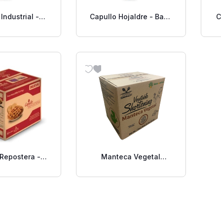
Industrial -
Capullo Hojaldre - Base
C
e grasa
grasa emulsionada
sionada
especial - 30 Libras
opósito - 30
ibras
 Repostera -
Manteca Vegetal
e grasa
Emulsificada
da especial –
Especializada Alto
 Libras
Rendimiento – 50 Libras