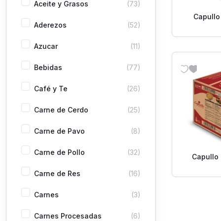
Aceite y Grasos
(73)
Capullo 
Aderezos
(52)
Bas
emul
Azucar
(11)
multipr
L
Bebidas
(77)
Café y Te
(26)
Carne de Cerdo
(25)
Carne de Pavo
(8)
Carne de Pollo
(32)
Capullo
Bas
Carne de Res
(16)
emulsiona
30
Carnes
(3)
Carnes Procesadas
(6)