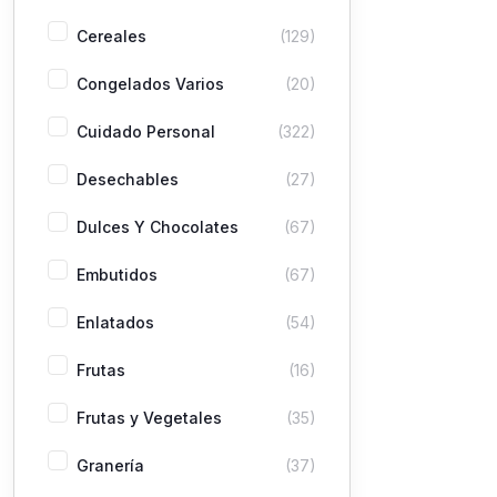
Cereales
(129)
Congelados Varios
(20)
Cuidado Personal
(322)
Desechables
(27)
Dulces Y Chocolates
(67)
Embutidos
(67)
Enlatados
(54)
Frutas
(16)
Frutas y Vegetales
(35)
Granería
(37)