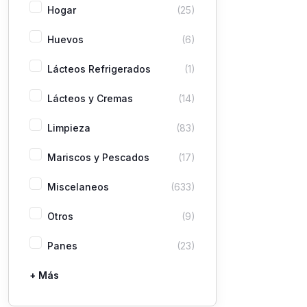
Hogar
(25)
Huevos
(6)
Lácteos Refrigerados
(1)
Lácteos y Cremas
(14)
Limpieza
(83)
Mariscos y Pescados
(17)
Miscelaneos
(633)
Otros
(9)
Panes
(23)
+ Más
Pastas
Picaderas
Sazones y Salsas
Vegetales