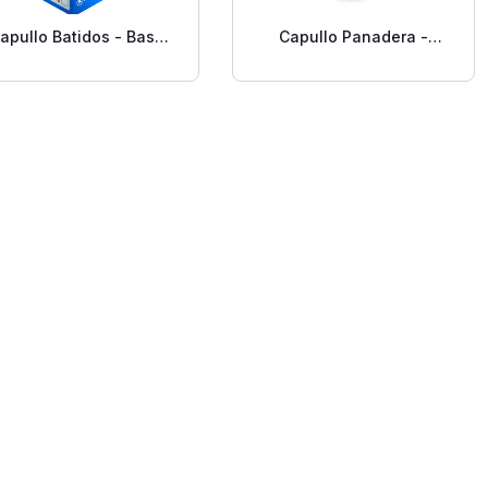
apullo Batidos - Base
Capullo Panadera -
grasa emulsionada
Base grasa
especial – 30 Libras
emulcionada especial –
30 Libras