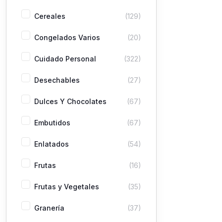
Cereales
(129)
Congelados Varios
(20)
Cuidado Personal
(322)
Desechables
(27)
Dulces Y Chocolates
(67)
Embutidos
(67)
Enlatados
(54)
Frutas
(16)
Frutas y Vegetales
(35)
Granería
(37)