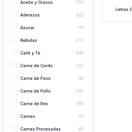
Aceite y Grasos
(73)
Letras 
Aderezos
(52)
Azucar
(11)
Bebidas
(77)
Café y Te
(26)
Carne de Cerdo
(25)
Carne de Pavo
(8)
Carne de Pollo
(32)
Carne de Res
(16)
Carnes
(3)
Carnes Procesadas
(6)