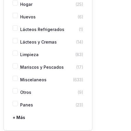
Hogar
(25)
Huevos
(6)
Lácteos Refrigerados
(1)
Lácteos y Cremas
(14)
Limpieza
(83)
Mariscos y Pescados
(17)
Miscelaneos
(633)
Otros
(9)
Panes
(23)
+ Más
Pastas
Picaderas
Sazones y Salsas
Vegetales