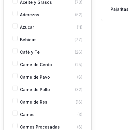
Aceite y Grasos
(73)
Pajaritas
Aderezos
(52)
5
Azucar
(11)
Bebidas
(77)
Café y Te
(26)
Carne de Cerdo
(25)
Carne de Pavo
(8)
Carne de Pollo
(32)
Carne de Res
(16)
Carnes
(3)
Carnes Procesadas
(6)