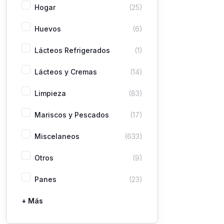
Hogar
(25)
Huevos
(6)
Lácteos Refrigerados
(1)
Lácteos y Cremas
(14)
Limpieza
(83)
Mariscos y Pescados
(17)
Miscelaneos
(633)
Otros
(9)
Panes
(23)
+ Más
Pastas
Picaderas
Sazones y Salsas
Vegetales