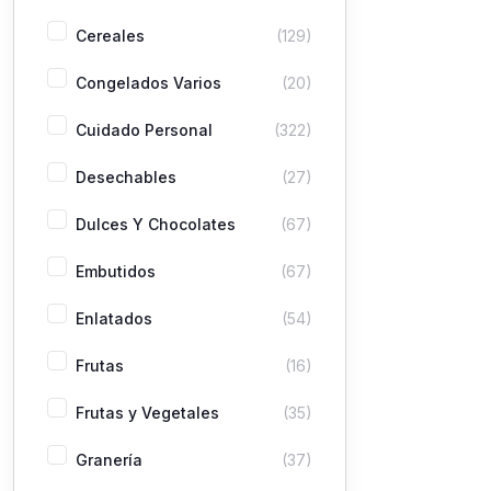
Cereales
(129)
Congelados Varios
(20)
Cuidado Personal
(322)
Desechables
(27)
Dulces Y Chocolates
(67)
Embutidos
(67)
Enlatados
(54)
Frutas
(16)
Frutas y Vegetales
(35)
Granería
(37)