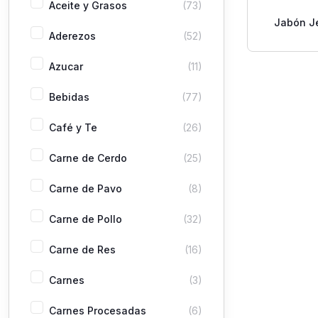
Aceite y Grasos
(73)
Jabón J
Aderezos
(52)
Mild 
Azucar
(11)
Bebidas
(77)
Café y Te
(26)
Carne de Cerdo
(25)
Carne de Pavo
(8)
Carne de Pollo
(32)
Carne de Res
(16)
Carnes
(3)
Carnes Procesadas
(6)