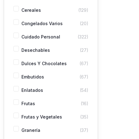
Cereales
(129)
Congelados Varios
(20)
Cuidado Personal
(322)
Desechables
(27)
Dulces Y Chocolates
(67)
Embutidos
(67)
Enlatados
(54)
Frutas
(16)
Frutas y Vegetales
(35)
Granería
(37)