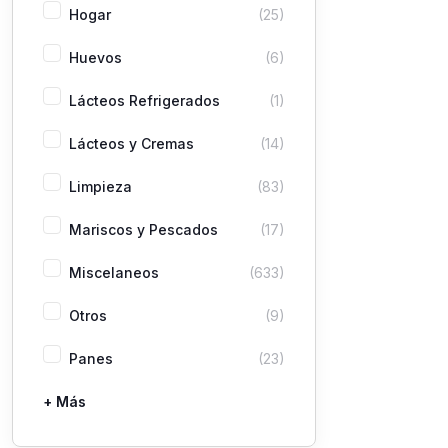
Hogar
(25)
Huevos
(6)
Lácteos Refrigerados
(1)
Lácteos y Cremas
(14)
Limpieza
(83)
Mariscos y Pescados
(17)
Miscelaneos
(633)
Otros
(9)
Panes
(23)
+ Más
Pastas
Picaderas
Sazones y Salsas
Vegetales