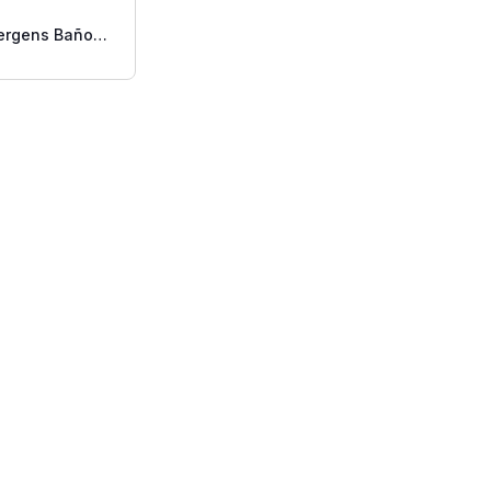
ergens Baño
3.5 Oz 4pk