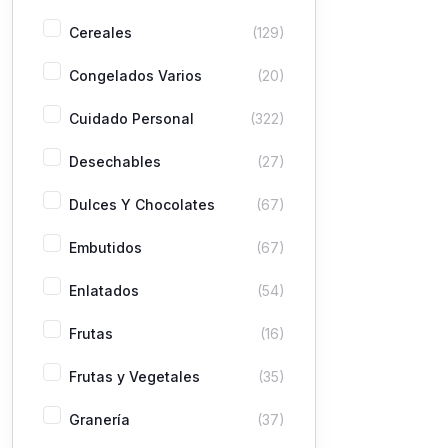
Cereales
(129)
Congelados Varios
(20)
Cuidado Personal
(322)
Desechables
(27)
Dulces Y Chocolates
(67)
Embutidos
(67)
Enlatados
(54)
Frutas
(16)
Frutas y Vegetales
(35)
Granería
(37)