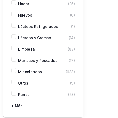
Hogar
(25)
Huevos
(6)
Lácteos Refrigerados
(1)
Lácteos y Cremas
(14)
Limpieza
(83)
Mariscos y Pescados
(17)
Miscelaneos
(633)
Otros
(9)
Panes
(23)
+ Más
Pastas
Picaderas
Sazones y Salsas
Vegetales