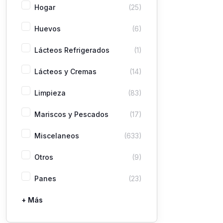
Hogar
(25)
Huevos
(6)
Lácteos Refrigerados
(1)
Lácteos y Cremas
(14)
Limpieza
(83)
Mariscos y Pescados
(17)
Miscelaneos
(633)
Otros
(9)
Panes
(23)
+ Más
Pastas
Picaderas
Sazones y Salsas
Vegetales