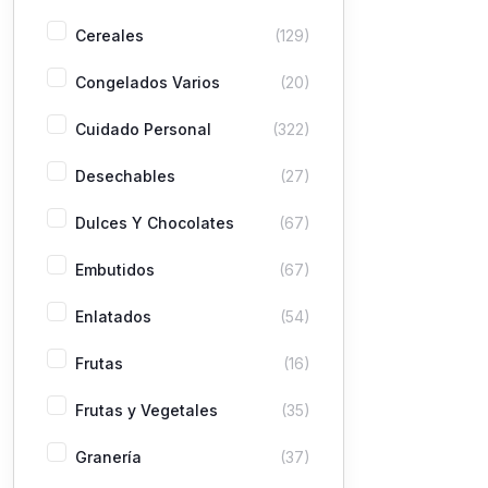
Cereales
(129)
Congelados Varios
(20)
Cuidado Personal
(322)
Desechables
(27)
Dulces Y Chocolates
(67)
Embutidos
(67)
Enlatados
(54)
Frutas
(16)
Frutas y Vegetales
(35)
Granería
(37)