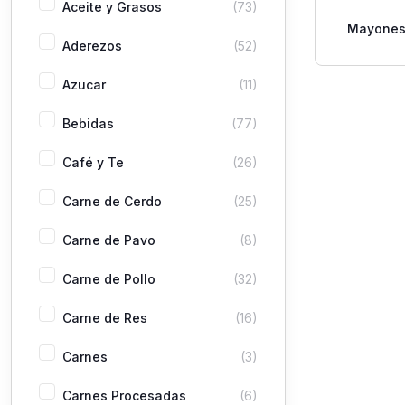
Aceite y Grasos
(73)
Mayones
Aderezos
(52)
Doy P
Azucar
(11)
Bebidas
(77)
Café y Te
(26)
Carne de Cerdo
(25)
Carne de Pavo
(8)
Carne de Pollo
(32)
Carne de Res
(16)
Carnes
(3)
Carnes Procesadas
(6)