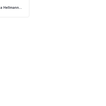
a Hellmanns
ack 400 G