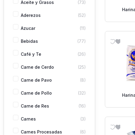
Aceite y Grasos
(73)
Harin
Aderezos
(52)
Blanq
Azucar
(11)
Bebidas
(77)
Café y Te
(26)
Carne de Cerdo
(25)
Carne de Pavo
(8)
Carne de Pollo
(32)
Harin
Blanq
Carne de Res
(16)
Carnes
(3)
Carnes Procesadas
(6)