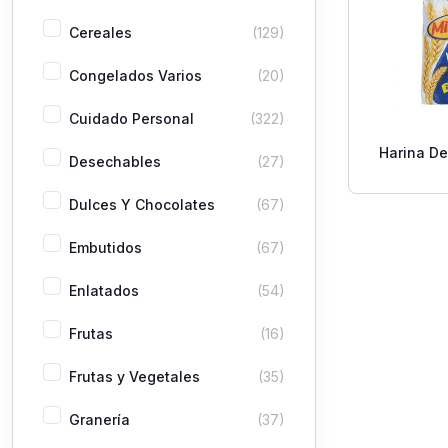
Cereales
(129)
Congelados Varios
(20)
Cuidado Personal
(322)
Harina De
Desechables
(27)
Dulces Y Chocolates
(67)
Embutidos
(67)
Enlatados
(54)
Frutas
(16)
Frutas y Vegetales
(35)
Granería
(37)