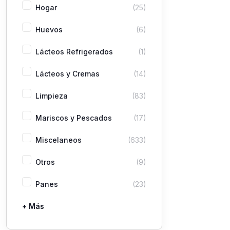
Hogar
(25)
Huevos
(6)
Lácteos Refrigerados
(1)
Lácteos y Cremas
(14)
Limpieza
(83)
Mariscos y Pescados
(17)
Miscelaneos
(633)
Otros
(9)
Panes
(23)
+ Más
Pastas
Picaderas
Sazones y Salsas
Vegetales