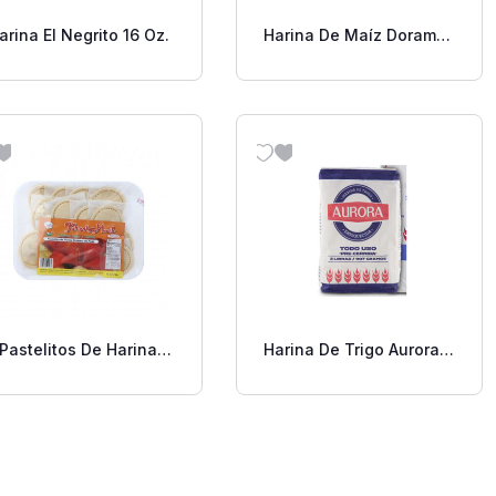
arina El Negrito 16 Oz.
Harina De Maíz Doramás
14 Oz.
Pastelitos De Harina
Harina De Trigo Aurora 2
Yuharin Móvil12 Oz.
Lb.