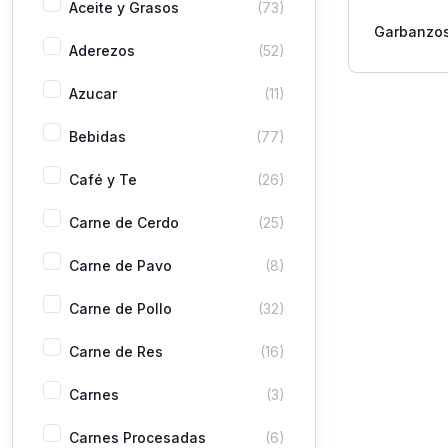
Aceite y Grasos
(73)
Garbanzos
Aderezos
(52)
Azucar
(11)
Bebidas
(77)
Café y Te
(26)
Carne de Cerdo
(25)
Carne de Pavo
(8)
Carne de Pollo
(32)
Carne de Res
(16)
Carnes
(3)
Carnes Procesadas
(6)