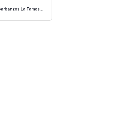
Garbanzos La Famosa
15 Oz