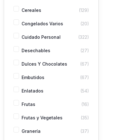
Cereales
(129)
Congelados Varios
(20)
Cuidado Personal
(322)
Desechables
(27)
Dulces Y Chocolates
(67)
Embutidos
(67)
Enlatados
(54)
Frutas
(16)
Frutas y Vegetales
(35)
Granería
(37)