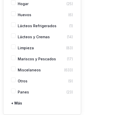
Hogar
(25)
Huevos
(6)
Lácteos Refrigerados
(1)
Lácteos y Cremas
(14)
Limpieza
(83)
Mariscos y Pescados
(17)
Miscelaneos
(633)
Otros
(9)
Panes
(23)
+ Más
Pastas
Picaderas
Sazones y Salsas
Vegetales