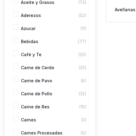
Aceite y Grasos
(73)
Avellanas
Aderezos
(52)
Azucar
(11)
Bebidas
(77)
Café y Te
(26)
Carne de Cerdo
(25)
Carne de Pavo
(8)
Carne de Pollo
(32)
Carne de Res
(16)
Carnes
(3)
Carnes Procesadas
(6)