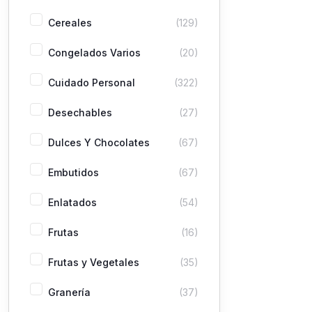
Cereales
(129)
Congelados Varios
(20)
Cuidado Personal
(322)
Desechables
(27)
Dulces Y Chocolates
(67)
Embutidos
(67)
Enlatados
(54)
Frutas
(16)
Frutas y Vegetales
(35)
Granería
(37)