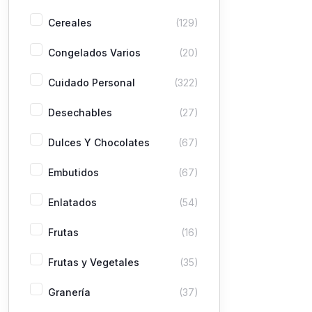
Cereales
(129)
Congelados Varios
(20)
Cuidado Personal
(322)
Desechables
(27)
Dulces Y Chocolates
(67)
Embutidos
(67)
Enlatados
(54)
Frutas
(16)
Frutas y Vegetales
(35)
Granería
(37)