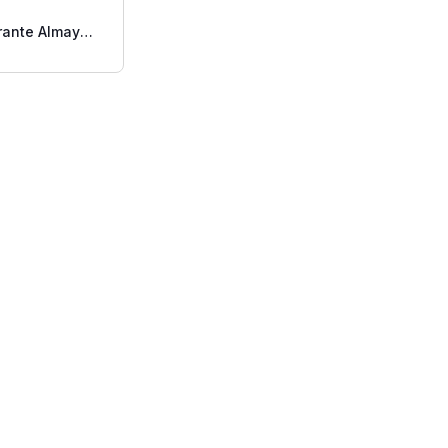
ante Almay
 Free 2.25 Oz.