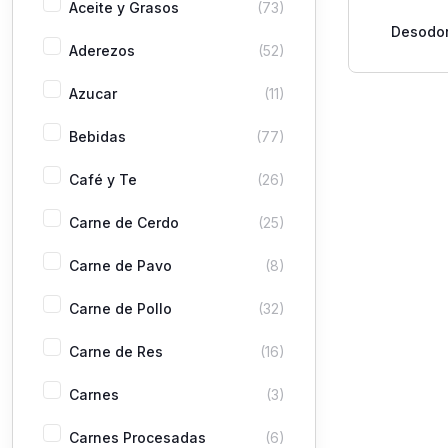
Aceite y Grasos
(73)
Desodor
Aderezos
(52)
Fragrance
Azucar
(11)
Bebidas
(77)
Café y Te
(26)
Carne de Cerdo
(25)
Carne de Pavo
(8)
Carne de Pollo
(32)
Carne de Res
(16)
Carnes
(3)
Carnes Procesadas
(6)