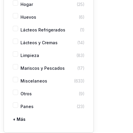
Hogar
(25)
Huevos
(6)
Lácteos Refrigerados
(1)
Lácteos y Cremas
(14)
Limpieza
(83)
Mariscos y Pescados
(17)
Miscelaneos
(633)
Otros
(9)
Panes
(23)
+ Más
Pastas
Picaderas
Sazones y Salsas
Vegetales