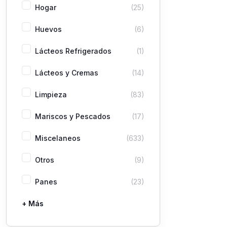
Hogar
(25)
Huevos
(6)
Lácteos Refrigerados
(1)
Lácteos y Cremas
(14)
Limpieza
(83)
Mariscos y Pescados
(17)
Miscelaneos
(633)
Otros
(9)
Panes
(23)
+ Más
Pastas
Picaderas
Sazones y Salsas
Vegetales