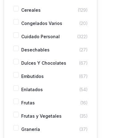
Cereales
(129)
Congelados Varios
(20)
Cuidado Personal
(322)
Desechables
(27)
Dulces Y Chocolates
(67)
Embutidos
(67)
Enlatados
(54)
Frutas
(16)
Frutas y Vegetales
(35)
Granería
(37)