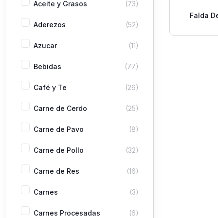
Aceite y Grasos
(73)
Falda D
Aderezos
(52)
Azucar
(11)
Bebidas
(77)
Café y Te
(26)
Carne de Cerdo
(25)
Carne de Pavo
(8)
Carne de Pollo
(32)
Carne de Res
(16)
Carnes
(3)
Carnes Procesadas
(6)