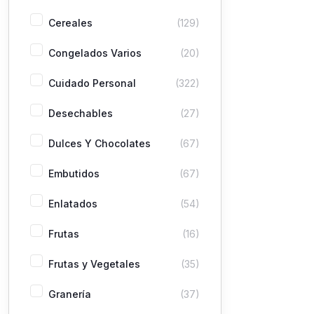
Cereales
(129)
Congelados Varios
(20)
Cuidado Personal
(322)
Desechables
(27)
Dulces Y Chocolates
(67)
Embutidos
(67)
Enlatados
(54)
Frutas
(16)
Frutas y Vegetales
(35)
Granería
(37)