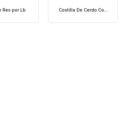
e Res por Lb
Costilla De Cerdo Con
Falda Lb