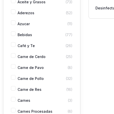
Aceite y Grasos
(73)
Desinfect
Aderezos
(52)
Alternativ
Azucar
(11)
Bebidas
(77)
Café y Te
(26)
Carne de Cerdo
(25)
Carne de Pavo
(8)
Carne de Pollo
(32)
Carne de Res
(16)
Carnes
(3)
Carnes Procesadas
(6)