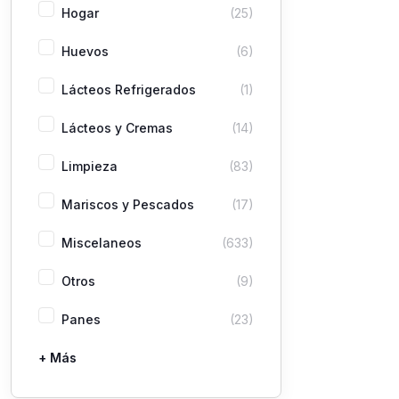
Hogar
(25)
Huevos
(6)
Lácteos Refrigerados
(1)
Lácteos y Cremas
(14)
Limpieza
(83)
Mariscos y Pescados
(17)
Miscelaneos
(633)
Otros
(9)
Panes
(23)
+ Más
Pastas
Picaderas
Sazones y Salsas
Vegetales