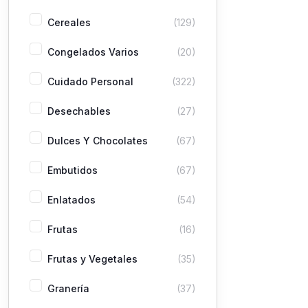
Cereales
(129)
Congelados Varios
(20)
Cuidado Personal
(322)
Desechables
(27)
Dulces Y Chocolates
(67)
Embutidos
(67)
Enlatados
(54)
Frutas
(16)
Frutas y Vegetales
(35)
Granería
(37)