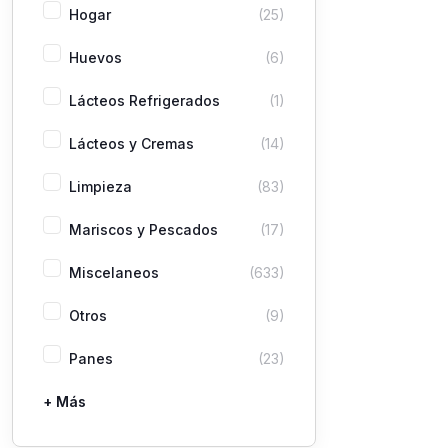
Hogar
(25)
Huevos
(6)
Lácteos Refrigerados
(1)
Lácteos y Cremas
(14)
Limpieza
(83)
Mariscos y Pescados
(17)
Miscelaneos
(633)
Otros
(9)
Panes
(23)
+ Más
Pastas
Picaderas
Sazones y Salsas
Vegetales