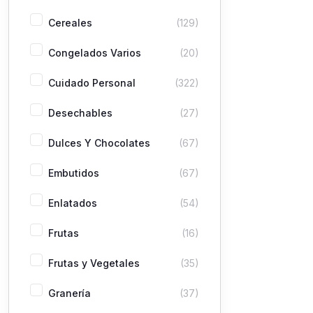
Cereales
(129)
Congelados Varios
(20)
Cuidado Personal
(322)
Desechables
(27)
Dulces Y Chocolates
(67)
Embutidos
(67)
Enlatados
(54)
Frutas
(16)
Frutas y Vegetales
(35)
Granería
(37)