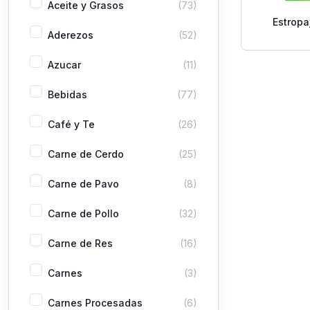
Aceite y Grasos
(73)
Estropa
Aderezos
(52)
Scotch 
Azucar
(11)
Bebidas
(77)
Café y Te
(26)
Carne de Cerdo
(25)
Carne de Pavo
(8)
Carne de Pollo
(32)
Carne de Res
(16)
Carnes
(3)
Carnes Procesadas
(6)