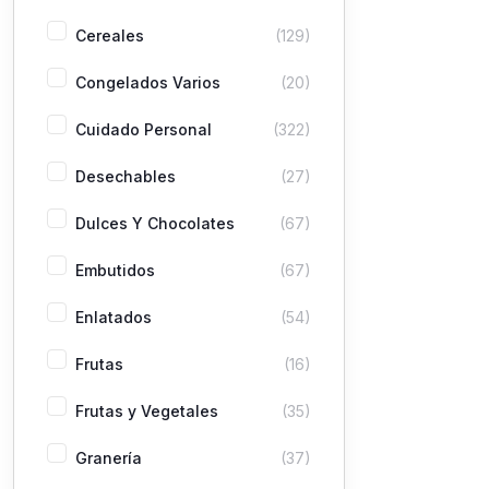
Cereales
(129)
Congelados Varios
(20)
Cuidado Personal
(322)
Desechables
(27)
Dulces Y Chocolates
(67)
Embutidos
(67)
Enlatados
(54)
Frutas
(16)
Frutas y Vegetales
(35)
Granería
(37)