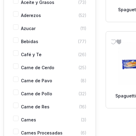
Aceite y Grasos
(73)
Spaguet
Aderezos
(52)
Azucar
(11)
Bebidas
(77)
Café y Te
(26)
Carne de Cerdo
(25)
Carne de Pavo
(8)
Carne de Pollo
(32)
Spaguett
Carne de Res
(16)
Carnes
(3)
Carnes Procesadas
(6)