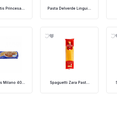
tis Princesa
Pasta Delverde Linguini
400g
No11 500 Gr
is Milano 400
Spaguetti Zara Pasta
Gr.
Capellini 500 Gr.