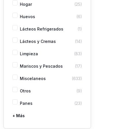
Hogar
(25)
Huevos
(6)
Lácteos Refrigerados
(1)
Lácteos y Cremas
(14)
Limpieza
(83)
Mariscos y Pescados
(17)
Miscelaneos
(633)
Otros
(9)
Panes
(23)
+ Más
Pastas
Picaderas
Sazones y Salsas
Vegetales