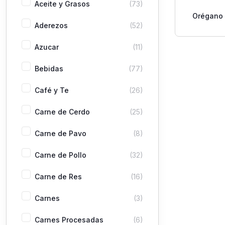
Aceite y Grasos
(73)
Orégano 
Aderezos
(52)
Sobr
Azucar
(11)
Bebidas
(77)
Café y Te
(26)
Carne de Cerdo
(25)
Carne de Pavo
(8)
Carne de Pollo
(32)
Carne de Res
(16)
Carnes
(3)
Carnes Procesadas
(6)