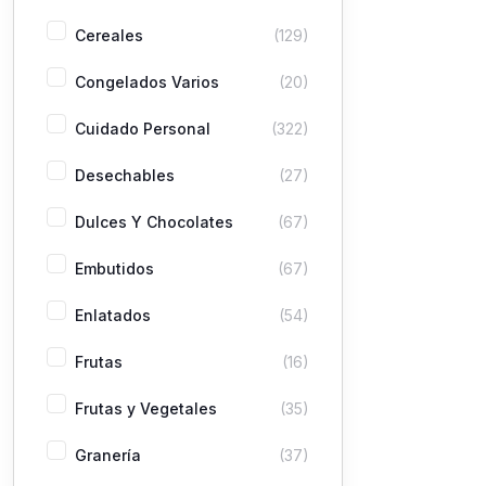
Cereales
(129)
Congelados Varios
(20)
Cuidado Personal
(322)
Desechables
(27)
Dulces Y Chocolates
(67)
Embutidos
(67)
Enlatados
(54)
Frutas
(16)
Frutas y Vegetales
(35)
Granería
(37)