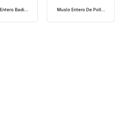
Entero Badia
Muslo Entero De Pollo
e 0.5 Oz.
Cibao Lb