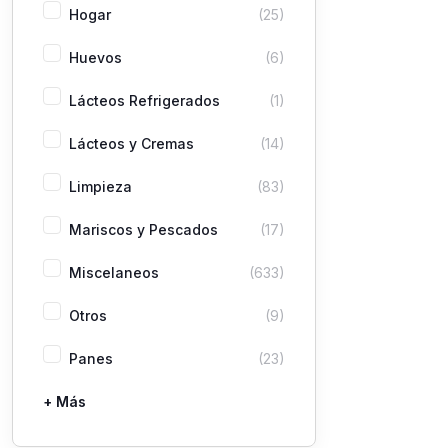
Hogar
(25)
Huevos
(6)
Lácteos Refrigerados
(1)
Lácteos y Cremas
(14)
Limpieza
(83)
Mariscos y Pescados
(17)
Miscelaneos
(633)
Otros
(9)
Panes
(23)
+ Más
Pastas
Picaderas
Sazones y Salsas
Vegetales