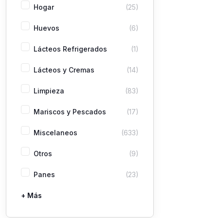
Hogar
(25)
Huevos
(6)
Lácteos Refrigerados
(1)
Lácteos y Cremas
(14)
Limpieza
(83)
Mariscos y Pescados
(17)
Miscelaneos
(633)
Otros
(9)
Panes
(23)
+ Más
Pastas
Picaderas
Sazones y Salsas
Vegetales