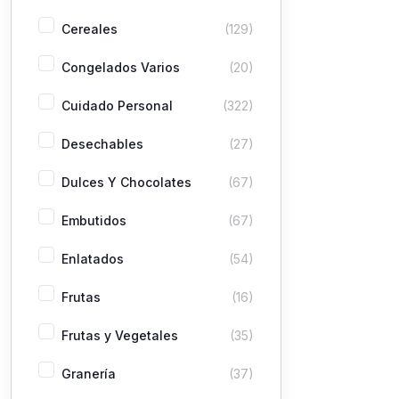
Cereales
(129)
Congelados Varios
(20)
Cuidado Personal
(322)
Desechables
(27)
Dulces Y Chocolates
(67)
Embutidos
(67)
Enlatados
(54)
Frutas
(16)
Frutas y Vegetales
(35)
Granería
(37)