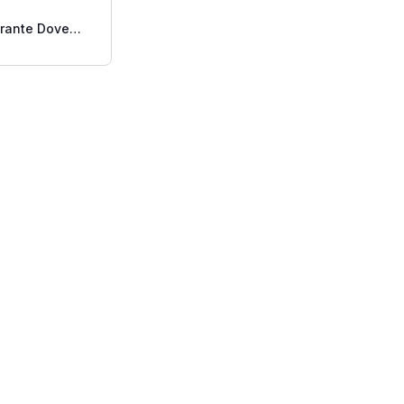
rante Dove
arante Aerosol
9 Gr.