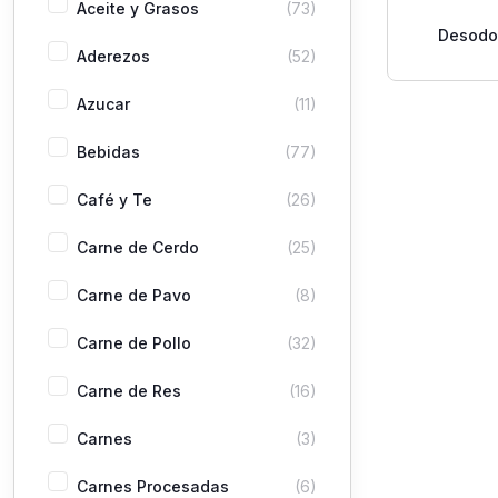
Aceite y Grasos
(73)
Desodo
Aderezos
(52)
Dermo Acl
8
Azucar
(11)
Bebidas
(77)
Café y Te
(26)
Carne de Cerdo
(25)
Carne de Pavo
(8)
Carne de Pollo
(32)
Carne de Res
(16)
Carnes
(3)
Carnes Procesadas
(6)