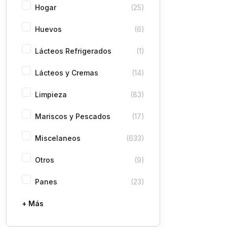
Hogar
(25)
Huevos
(6)
Lácteos Refrigerados
(1)
Lácteos y Cremas
(14)
Limpieza
(83)
Mariscos y Pescados
(17)
Miscelaneos
(633)
Otros
(9)
Panes
(23)
+ Más
Pastas
Picaderas
Sazones y Salsas
Vegetales