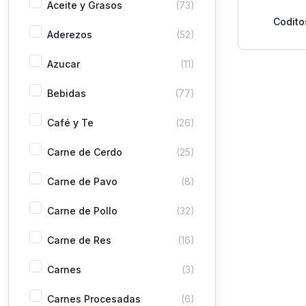
Aceite y Grasos
(73)
Codito
Aderezos
(52)
Pequeñ
Azucar
(11)
Bebidas
(77)
Café y Te
(26)
Carne de Cerdo
(25)
Carne de Pavo
(8)
Carne de Pollo
(32)
Carne de Res
(16)
Carnes
(3)
Carnes Procesadas
(6)