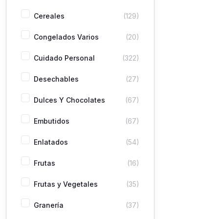
Cereales
(129)
Congelados Varios
(20)
Cuidado Personal
(322)
Desechables
(27)
Dulces Y Chocolates
(67)
Embutidos
(67)
Enlatados
(54)
Frutas
(16)
Frutas y Vegetales
(35)
Granería
(37)