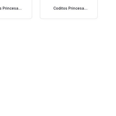
s Princesa
Coditos Princesa
os 400 Gr.
Grandes 400 Gr.