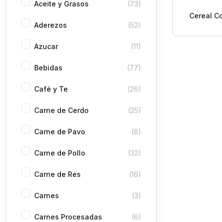
Aceite y Grasos
(73)
Cereal C
Aderezos
(52)
Pos
Azucar
(11)
Bebidas
(77)
Café y Te
(26)
Carne de Cerdo
(25)
Carne de Pavo
(8)
Carne de Pollo
(32)
Carne de Res
(16)
Carnes
(3)
Carnes Procesadas
(6)