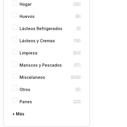
Hogar
(25)
Huevos
(6)
Lácteos Refrigerados
(1)
Lácteos y Cremas
(14)
Limpieza
(83)
Mariscos y Pescados
(17)
Miscelaneos
(633)
Otros
(9)
Panes
(23)
+ Más
Pastas
Picaderas
Sazones y Salsas
Vegetales