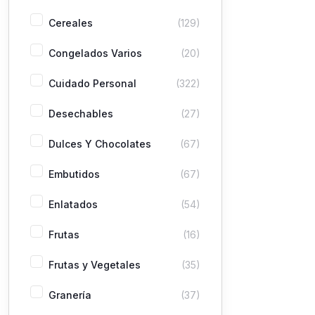
Cereales
(129)
Congelados Varios
(20)
Cuidado Personal
(322)
Desechables
(27)
Dulces Y Chocolates
(67)
Embutidos
(67)
Enlatados
(54)
Frutas
(16)
Frutas y Vegetales
(35)
Granería
(37)