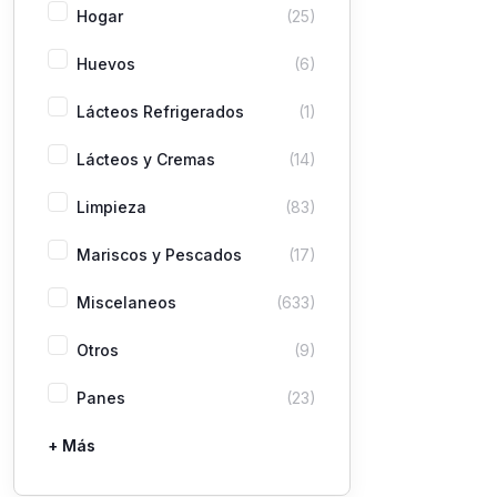
Hogar
(25)
Huevos
(6)
Lácteos Refrigerados
(1)
Lácteos y Cremas
(14)
Limpieza
(83)
Mariscos y Pescados
(17)
Miscelaneos
(633)
Otros
(9)
Panes
(23)
+ Más
Pastas
Picaderas
Sazones y Salsas
Vegetales