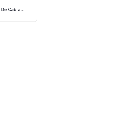
 De Cabra
 Frico Entero
 Libra.