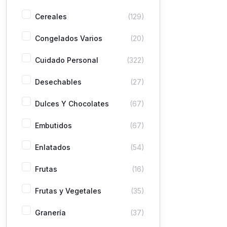
Cereales
(129)
Congelados Varios
(20)
Cuidado Personal
(322)
Desechables
(27)
Dulces Y Chocolates
(67)
Embutidos
(67)
Enlatados
(54)
Frutas
(16)
Frutas y Vegetales
(35)
Granería
(37)