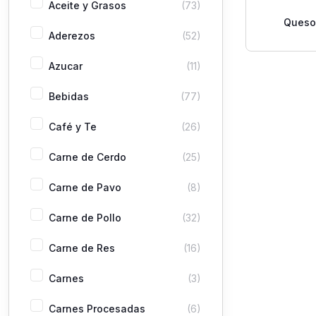
Aceite y Grasos
(73)
Queso
Aderezos
(52)
Chevrette
por
Azucar
(11)
Bebidas
(77)
Café y Te
(26)
Carne de Cerdo
(25)
Carne de Pavo
(8)
Carne de Pollo
(32)
Carne de Res
(16)
Carnes
(3)
Carnes Procesadas
(6)