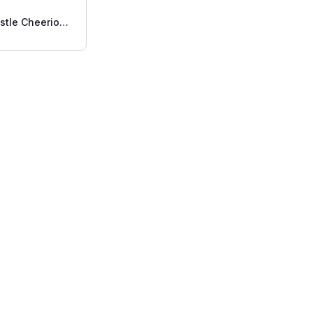
stle Cheerios
 Nut 12oz