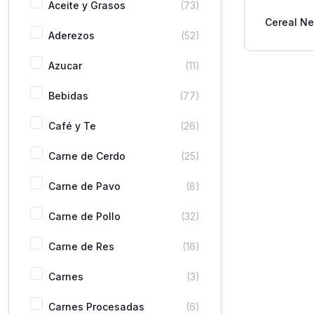
Aceite y Grasos
(73)
Cereal Ne
Aderezos
(52)
Honey
Azucar
(11)
Bebidas
(77)
Café y Te
(26)
Carne de Cerdo
(25)
Carne de Pavo
(8)
Carne de Pollo
(32)
Carne de Res
(16)
Carnes
(3)
Carnes Procesadas
(6)