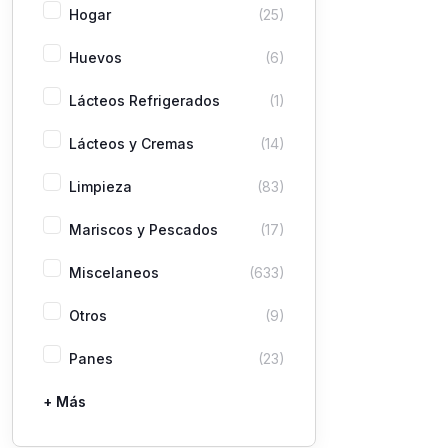
Hogar
(25)
Huevos
(6)
Lácteos Refrigerados
(1)
Lácteos y Cremas
(14)
Limpieza
(83)
Mariscos y Pescados
(17)
Miscelaneos
(633)
Otros
(9)
Panes
(23)
+ Más
Pastas
Picaderas
Sazones y Salsas
Vegetales