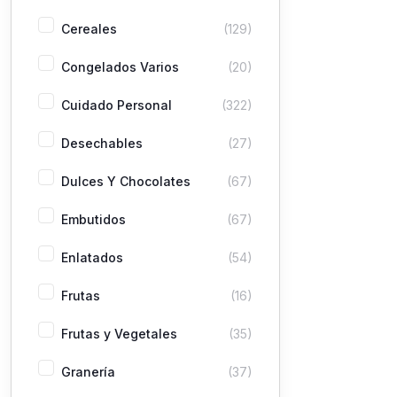
Cereales
(129)
Congelados Varios
(20)
Cuidado Personal
(322)
Desechables
(27)
Dulces Y Chocolates
(67)
Embutidos
(67)
Enlatados
(54)
Frutas
(16)
Frutas y Vegetales
(35)
Granería
(37)