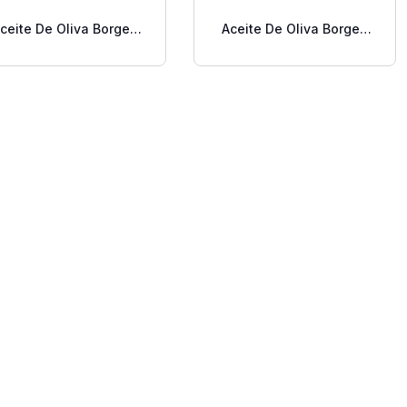
ceite De Oliva Borges
Aceite De Oliva Borges
irgen Extra Rob 0.5 Lt
Virgen Extra Ajo 0.5 L