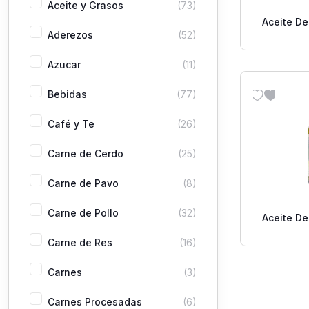
Aceite y Grasos
(73)
Aceite De
Aderezos
(52)
Virgen E
Azucar
(11)
Bebidas
(77)
Café y Te
(26)
Carne de Cerdo
(25)
Carne de Pavo
(8)
Carne de Pollo
(32)
Aceite De
Virgen 
Carne de Res
(16)
Carnes
(3)
Carnes Procesadas
(6)