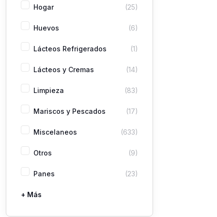
Hogar
(25)
Huevos
(6)
Lácteos Refrigerados
(1)
Lácteos y Cremas
(14)
Limpieza
(83)
Mariscos y Pescados
(17)
Miscelaneos
(633)
Otros
(9)
Panes
(23)
+ Más
Pastas
Picaderas
Sazones y Salsas
Vegetales