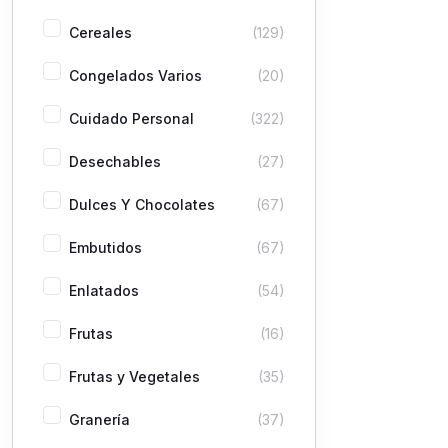
Cereales
(129)
Congelados Varios
(20)
Cuidado Personal
(322)
Desechables
(27)
Dulces Y Chocolates
(67)
Embutidos
(67)
Enlatados
(54)
Frutas
(16)
Frutas y Vegetales
(35)
Granería
(37)