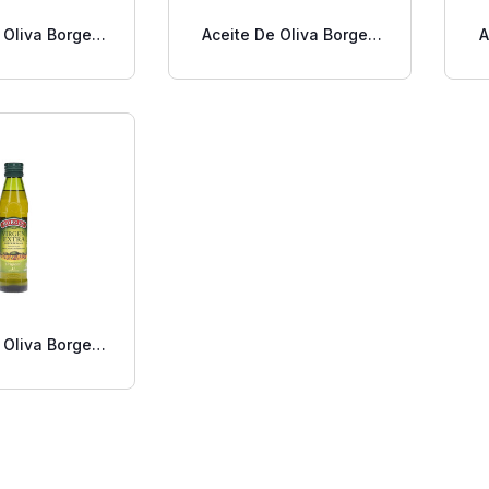
 Oliva Borges
Aceite De Oliva Borges
A
xtra Afrutado
Virgen Extra Balance 0.5
V
0.5 L
L
 Oliva Borges
Extra 0.5 L