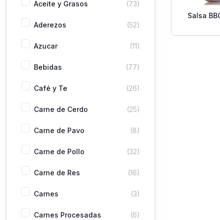
Aceite y Grasos
(73)
Salsa BB
Aderezos
(52)
Azucar
(11)
Bebidas
(77)
Café y Te
(26)
Carne de Cerdo
(25)
Carne de Pavo
(8)
Carne de Pollo
(32)
Carne de Res
(16)
Carnes
(3)
Carnes Procesadas
(6)