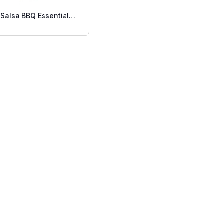
Salsa BBQ Essential
Spicy Tangy 18 Oz.