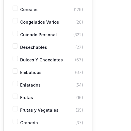
Cereales
(129)
Congelados Varios
(20)
Cuidado Personal
(322)
Desechables
(27)
Dulces Y Chocolates
(67)
Embutidos
(67)
Enlatados
(54)
Frutas
(16)
Frutas y Vegetales
(35)
Granería
(37)