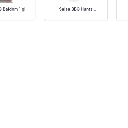
Q Baldom 1 gl
Salsa BBQ Hunts
Original Squeeze 360 G.