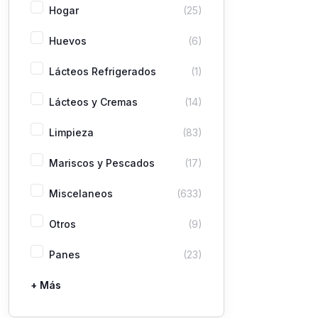
Hogar
(25)
Huevos
(6)
Lácteos Refrigerados
(1)
Lácteos y Cremas
(14)
Limpieza
(83)
Mariscos y Pescados
(17)
Miscelaneos
(633)
Otros
(9)
Panes
(23)
+ Más
Pastas
Picaderas
Sazones y Salsas
Vegetales