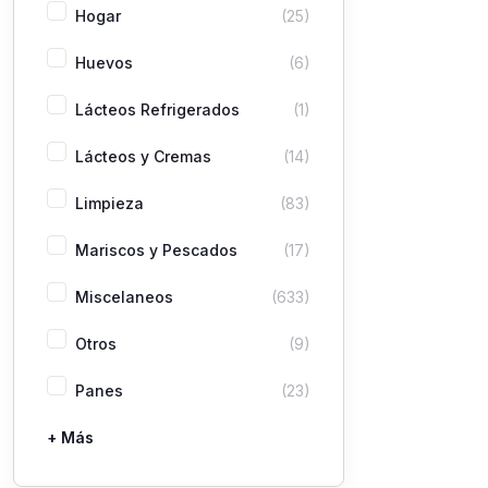
Hogar
(25)
Huevos
(6)
Lácteos Refrigerados
(1)
Lácteos y Cremas
(14)
Limpieza
(83)
Mariscos y Pescados
(17)
Miscelaneos
(633)
Otros
(9)
Panes
(23)
+ Más
Pastas
Picaderas
Sazones y Salsas
Vegetales