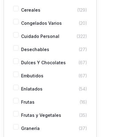
Cereales
(129)
Congelados Varios
(20)
Cuidado Personal
(322)
Desechables
(27)
Dulces Y Chocolates
(67)
Embutidos
(67)
Enlatados
(54)
Frutas
(16)
Frutas y Vegetales
(35)
Granería
(37)