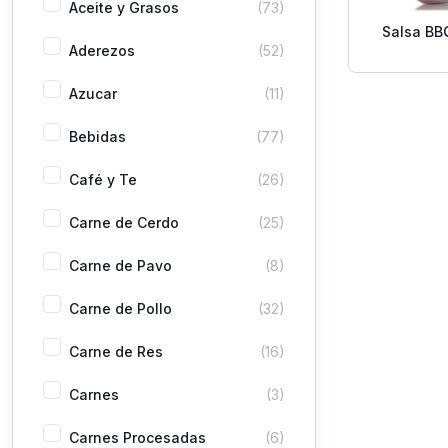
Aceite y Grasos
(73)
Salsa BB
Aderezos
(52)
Azucar
(11)
Bebidas
(77)
Café y Te
(26)
Carne de Cerdo
(25)
Carne de Pavo
(8)
Carne de Pollo
(32)
Carne de Res
(16)
Carnes
(3)
Carnes Procesadas
(6)