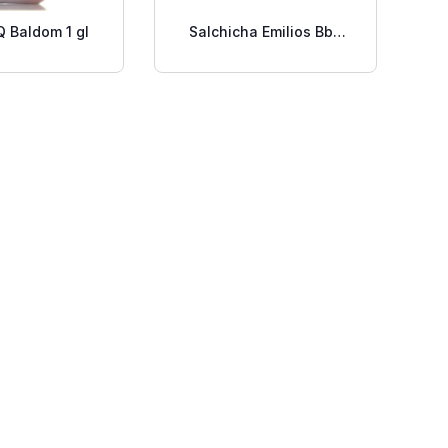
Q Baldom 1 gl
Salchicha Emilios Bbq
4/1