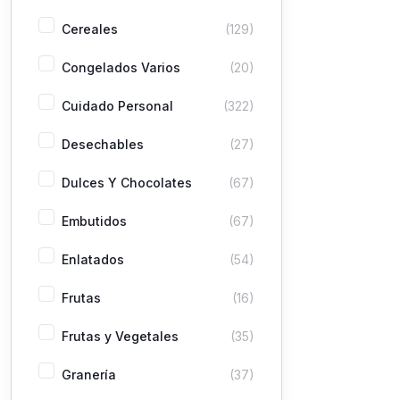
Cereales
(129)
Congelados Varios
(20)
Cuidado Personal
(322)
Desechables
(27)
Dulces Y Chocolates
(67)
Embutidos
(67)
Enlatados
(54)
Frutas
(16)
Frutas y Vegetales
(35)
Granería
(37)