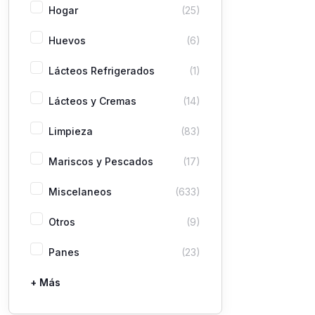
Hogar
(25)
Huevos
(6)
Lácteos Refrigerados
(1)
Lácteos y Cremas
(14)
Limpieza
(83)
Mariscos y Pescados
(17)
Miscelaneos
(633)
Otros
(9)
Panes
(23)
+ Más
Pastas
Picaderas
Sazones y Salsas
Vegetales