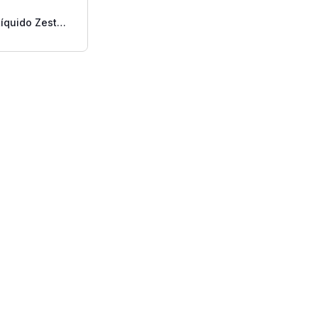
íquido Zest
rine 18 Oz