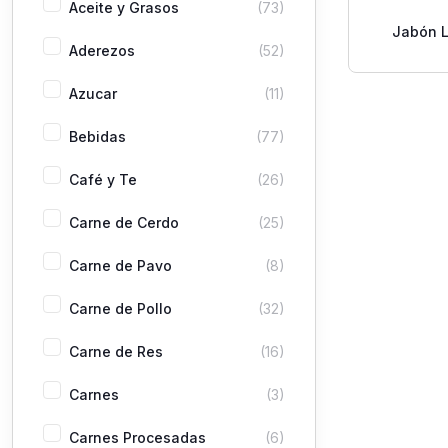
Aceite y Grasos
(73)
Jabón L
Aderezos
(52)
Aquama
Azucar
(11)
Bebidas
(77)
Café y Te
(26)
Carne de Cerdo
(25)
Carne de Pavo
(8)
Carne de Pollo
(32)
Carne de Res
(16)
Carnes
(3)
Carnes Procesadas
(6)