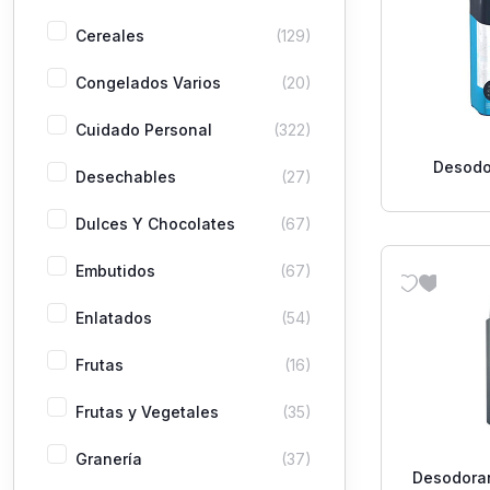
Cereales
(129)
Congelados Varios
(20)
Cuidado Personal
(322)
Desodo
Desechables
(27)
Wave
Dulces Y Chocolates
(67)
Embutidos
(67)
Enlatados
(54)
Frutas
(16)
Frutas y Vegetales
(35)
Granería
(37)
Desodora