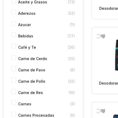
Aceite y Grasos
(73)
Desodoran
Aderezos
(52)
Confidenc
Azucar
(11)
Bebidas
(77)
Café y Te
(26)
Carne de Cerdo
(25)
Carne de Pavo
(8)
Carne de Pollo
(32)
Desodoran
Body S
Carne de Res
(16)
Carnes
(3)
Carnes Procesadas
(6)