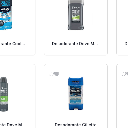
rante Cool
Desodorante Dove Men
D
. 2 Pack
Care Mineral+Sage 2.7
Oz.
nte Dove Men
Desodorante Gillette