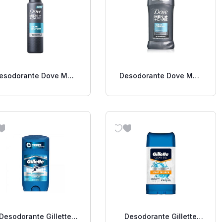
esodorante Dove Men
Desodorante Dove Men
Clean Comf 89 Gr.
Clean Comfort Barra 2.7
Oz
Desodorante Gillette
Desodorante Gillette