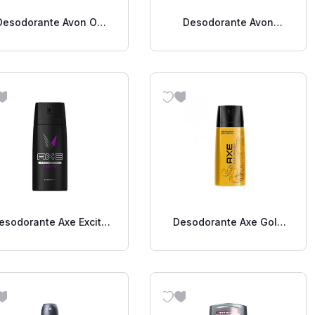
Desodorante Avon On
Desodorante Avon
Duty. 2.5 Onz
Sweet Honesty 2.6 Oz.
esodorante Axe Excite
Desodorante Axe Gold
Body Spray 160 Ml
Temptation Aerosol 90
Gr