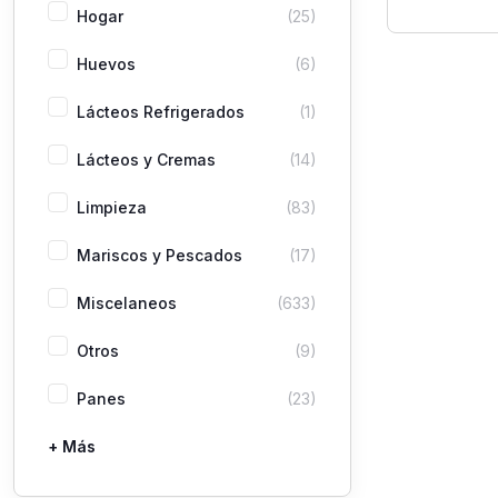
Deo Extra
Hogar
(25)
Huevos
(6)
Lácteos Refrigerados
(1)
Lácteos y Cremas
(14)
Limpieza
(83)
Mariscos y Pescados
(17)
Miscelaneos
(633)
Otros
(9)
Panes
(23)
+ Más
Pastas
Picaderas
Sazones y Salsas
Vegetales