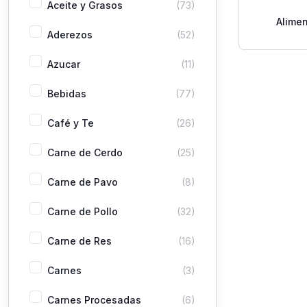
Aceite y Grasos
(73)
Alime
Aderezos
(52)
Advance
Polv
Azucar
(11)
Bebidas
(77)
Café y Te
(26)
Carne de Cerdo
(25)
Carne de Pavo
(8)
Carne de Pollo
(32)
Carne de Res
(16)
Carnes
(3)
Carnes Procesadas
(6)