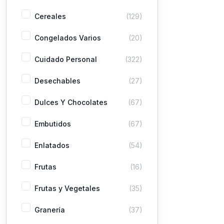
Cereales
(129)
Congelados Varios
(20)
Cuidado Personal
(322)
Desechables
(27)
Dulces Y Chocolates
(67)
Embutidos
(67)
Enlatados
(54)
Frutas
(16)
Frutas y Vegetales
(35)
Granería
(37)