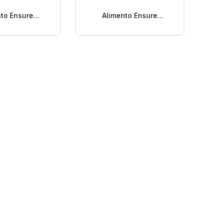
nto Ensure
Alimento Ensure
 Chocolate
Advance Fresa Líquido 8
o 400 Gr
Oz