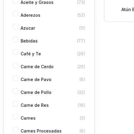
Aceite y Grasos
(73)
Atún 
Aderezos
(52)
Desmenuza
Azucar
(11)
Bebidas
(77)
Café y Te
(26)
Carne de Cerdo
(25)
Carne de Pavo
(8)
Carne de Pollo
(32)
Carne de Res
(16)
Carnes
(3)
Carnes Procesadas
(6)