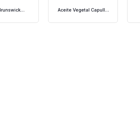
Brunswick
Aceite Vegetal Capullo
do En Aceite
20 Litros
142g