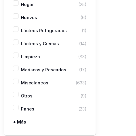
Hogar
(25)
Huevos
(6)
Lácteos Refrigerados
(1)
Lácteos y Cremas
(14)
Limpieza
(83)
Mariscos y Pescados
(17)
Miscelaneos
(633)
Otros
(9)
Panes
(23)
+ Más
Pastas
Picaderas
Sazones y Salsas
Vegetales