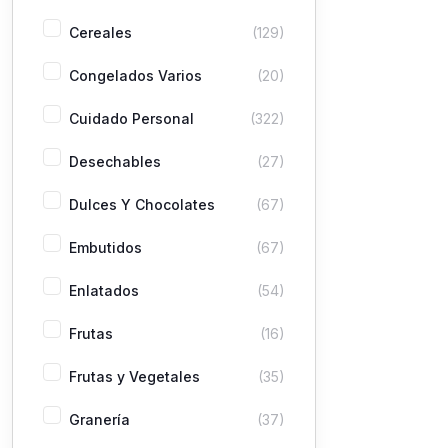
Cereales
(129)
Congelados Varios
(20)
Cuidado Personal
(322)
Desechables
(27)
Dulces Y Chocolates
(67)
Embutidos
(67)
Enlatados
(54)
Frutas
(16)
Frutas y Vegetales
(35)
Granería
(37)