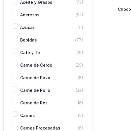
Aceite y Grasos
(73)
Choco
Aderezos
(52)
Almen
Azucar
(11)
Bebidas
(77)
Café y Te
(26)
Carne de Cerdo
(25)
Carne de Pavo
(8)
Carne de Pollo
(32)
Carne de Res
(16)
Carnes
(3)
Carnes Procesadas
(6)