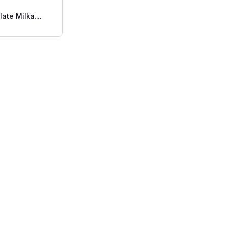
late Milka
dras 125g