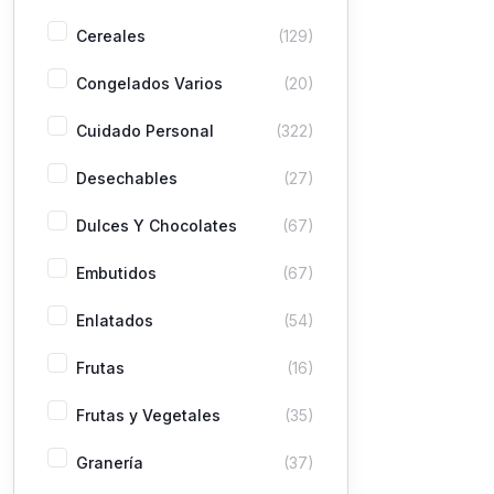
Cereales
(129)
Congelados Varios
(20)
Cuidado Personal
(322)
Desechables
(27)
Dulces Y Chocolates
(67)
Embutidos
(67)
Enlatados
(54)
Frutas
(16)
Frutas y Vegetales
(35)
Granería
(37)