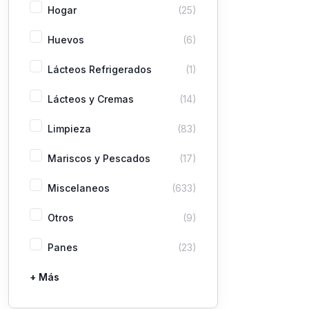
Hogar
(25)
Huevos
(6)
Lácteos Refrigerados
(1)
Lácteos y Cremas
(14)
Limpieza
(83)
Mariscos y Pescados
(17)
Miscelaneos
(633)
Otros
(9)
Panes
(23)
+ Más
Pastas
Picaderas
Sazones y Salsas
Vegetales