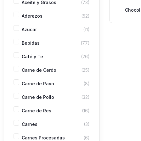
Aceite y Grasos
(73)
Chocol
Aderezos
(52)
Roch
Azucar
(11)
Bebidas
(77)
Café y Te
(26)
Carne de Cerdo
(25)
Carne de Pavo
(8)
Carne de Pollo
(32)
Carne de Res
(16)
Carnes
(3)
Carnes Procesadas
(6)