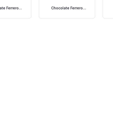
ate Ferrero
Chocolate Ferrero
er 16 Uds
Rocher 3 Uds.