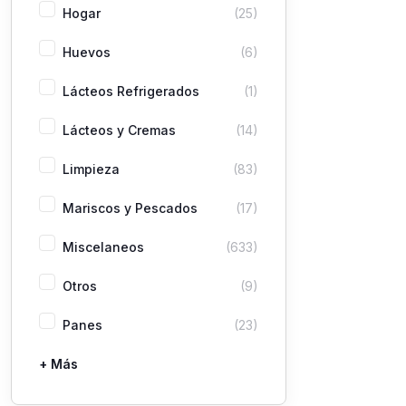
Hogar
(25)
Huevos
(6)
Lácteos Refrigerados
(1)
Lácteos y Cremas
(14)
Limpieza
(83)
Mariscos y Pescados
(17)
Miscelaneos
(633)
Otros
(9)
Panes
(23)
+ Más
Pastas
Picaderas
Sazones y Salsas
Vegetales