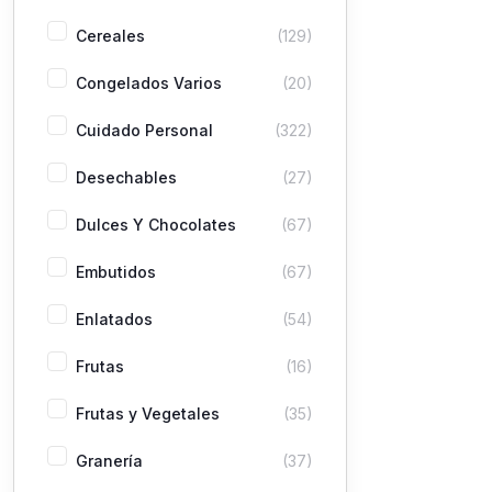
Cereales
(129)
Congelados Varios
(20)
Cuidado Personal
(322)
Desechables
(27)
Dulces Y Chocolates
(67)
Embutidos
(67)
Enlatados
(54)
Frutas
(16)
Frutas y Vegetales
(35)
Granería
(37)